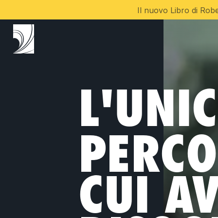
Il nuovo Libro di R
L'UNI
PERCO
CUI A