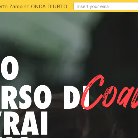
oberto Zampino ONDA D'URTO
CO
Coa
RSO DI
VRAI