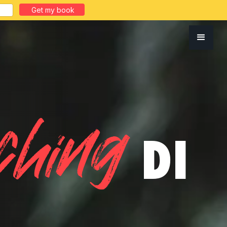
ching
DI