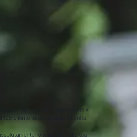
$
tua nicchia , crea un 'offerta mettila
l tuo cliente ideale molteplici volte
assolutamente formidabile nella tua