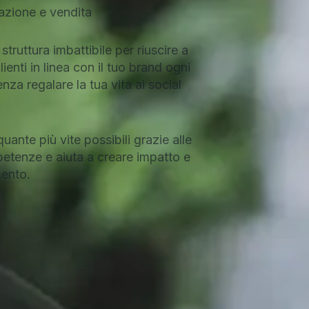
zione e vendita
struttura imbattibile per riuscire a
lienti in linea con il tuo brand ogni
nza regalare la tua vita ai social
uante più vite possibili grazie alle
etenze e aiuta a creare impatto e
ento.