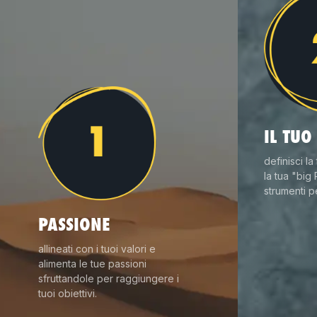
IL TUO
definisci la
la tua "big 
strumenti p
PASSIONE
allineati con i tuoi valori e
alimenta le tue passioni
sfruttandole per raggiungere i
tuoi obiettivi.