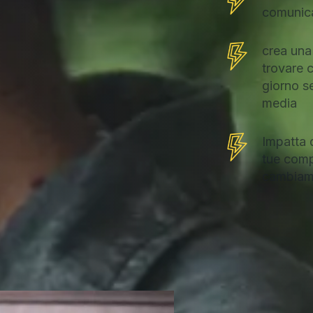
comunica
crea una 
trovare c
giorno se
media
Impatta q
tue comp
cambiam