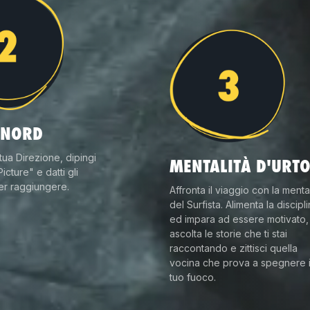
 NORD
 tua Direzione, dipingi
MENTALITÀ D'URT
Picture" e datti gli
er raggiungere.
Affronta il viaggio con la mental
del Surfista. Alimenta la discipl
ed impara ad essere motivato,
ascolta le storie che ti stai
raccontando e zittisci quella
vocina che prova a spegnere i
tuo fuoco.