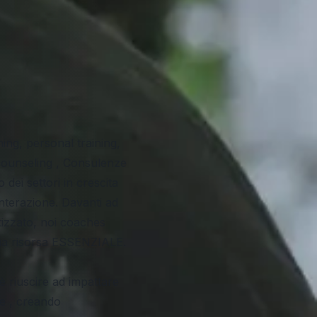
.
ing, personal training,
 counseling , Consulenze
dei settori in crescita
interazione. Davanti ad
zzato, noi coaches
na risorsa ESSENZIALE.
è riuscire ad impattare
le , creando