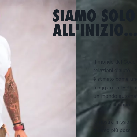
SIAMO SOLO
ALL'INIZIO..
Il mondo del Coach
relazioni d'aiuto ,
è stimato come uno 
maggiore a livello 
un mondo automati
siamo e saremo u
la nostra missione 
quanto più possibi