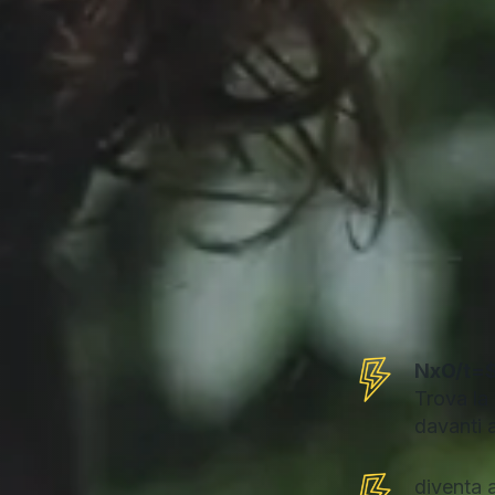
LI
NxO/t=
Trova la 
LE
davanti a
diventa 