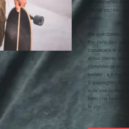
cambiamento. Aiut
nostro piccolo , u
mondo.
Ma guardiamo le c
Per farlo devi sape
conoscere le strate
al tuo cliente ideal
competenze straordi
sudato , e ti meriti
Il guadagno , le f
solo una consegue
fatto che faremo i
la vita.