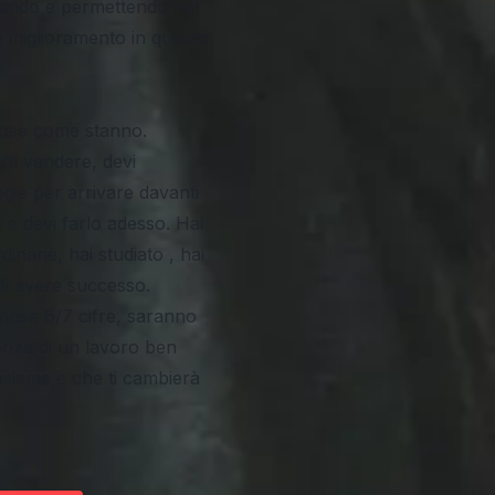
ando e permettendo nel
n miglioramento in questo
ose come stanno.
rti vendere, devi
gie per arrivare davanti
e e devi farlo adesso. Hai
narie, hai studiato , hai
 di avere successo.
amose 6/7 cifre, saranno
nza di un lavoro ben
nsieme e che ti cambierà